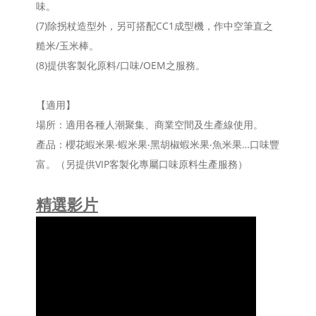
味。
(7)除拐杖造型外，另可搭配CC1成型機，作中空筆直之
糙米/玉米棒。
(8)提供客製化原料/口味/OEM之服務。
【適用】
場所：適用各種人潮聚集、商業空間及生產線使用。
產品：櫻花蝦米果‧蝦米果‧黑胡椒蝦米果‧魚米果…口味豐
富。（另提供VIP客製化專屬口味原料生產服務）
精選影片