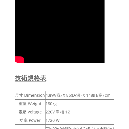
技術規格表
尺寸 Dimension
43(W/寬) X 86(D/深) X 148(H/高) cm
重量 Weight
180kg
電壓 Voltage
220V 單相 1Ø
功率 Power
1720 W
70~90g/分鐘(min) 4.2~5.4kg/小時(hr)